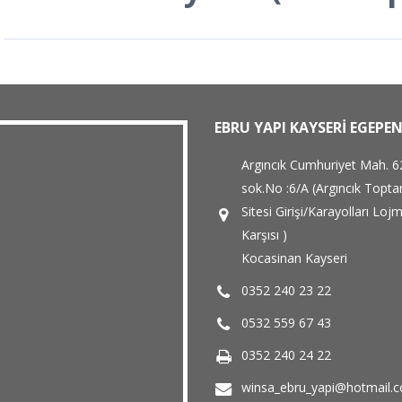
EBRU YAPI KAYSERI EGEPE
Argıncık Cumhuriyet Mah. 
sok.No :6/A (Argıncık Toptan
Sitesi Girişi/Karayolları Loj
Karşısı )
Kocasinan Kayseri
0352 240 23 22
0532 559 67 43
0352 240 24 22
winsa_ebru_yapi@hotmail.