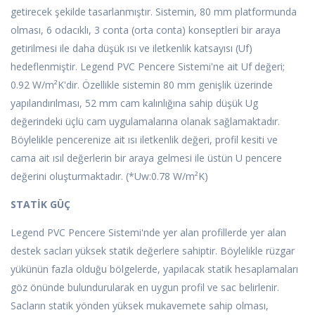
getirecek şekilde tasarlanmıştır. Sistemin, 80 mm platformunda
olması, 6 odacıklı, 3 conta (orta conta) konseptleri bir araya
getirilmesi ile daha düşük ısı ve iletkenlik katsayısı (Uf)
hedeflenmiştir. Legend PVC Pencere Sistemi'ne ait Uf değeri;
0.92 W/m²K'dir. Özellikle sistemin 80 mm genişlik üzerinde
yapılandırılması, 52 mm cam kalınlığına sahip düşük Ug
değerindeki üçlü cam uygulamalarına olanak sağlamaktadır.
Böylelikle pencerenize ait ısı iletkenlik değeri, profil kesiti ve
cama ait ısıl değerlerin bir araya gelmesi ile üstün U pencere
değerini oluşturmaktadır. (*Uw:0.78 W/m²K)
STATİK GÜÇ
Legend PVC Pencere Sistemi'nde yer alan profillerde yer alan
destek sacları yüksek statik değerlere sahiptir. Böylelikle rüzgar
yükünün fazla olduğu bölgelerde, yapılacak statik hesaplamaları
göz önünde bulundurularak en uygun profil ve sac belir­lenir.
Sacların statik yönden yüksek mukavemete sahip olması,