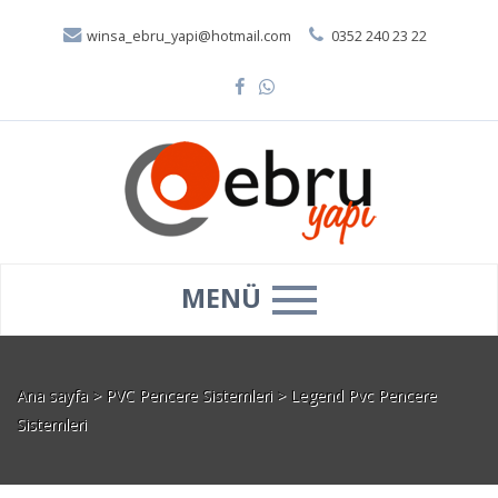
winsa_ebru_yapi@hotmail.com
0352 240 23 22
MENÜ
Ana sayfa
>
PVC Pencere Sistemleri
>
Legend Pvc Pencere
Sistemleri