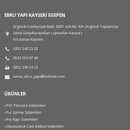
EBRU YAPI KAYSERI EGEPEN
Argıncık Cumhuriyet Mah. 6201 sok.No :6/A (Argıncık Toptancılar
Sitesi Girişi/Karayolları Lojmanları Karşısı )
Kocasinan Kayseri
0352 240 23 22
0532 559 67 43
0352 240 24 22
winsa_ebru_yapi@hotmail.com
ÜRÜNLER
PVC Pencere Sistemleri
Pvc Sürme Sistemleri
Pvc Kapı Sistemleri
Deceuninck Cam Balkon Sistemleri